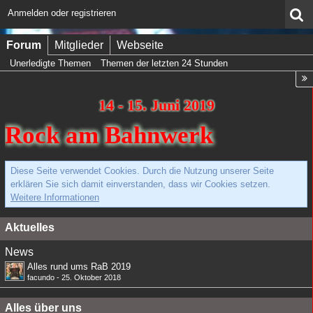
Anmelden oder registrieren
Forum
Mitglieder
Webseite
Unerledigte Themen
Themen der letzten 24 Stunden
14 - 15. Juni 2019
Rock am Bahnwerk
Diese Seite verwendet Cookies. Durch die Nutzung unserer Seite
erklären Sie sich damit einverstanden, dass wir Cookies setzen.
Weitere Informationen
Aktuelles
News
Alles rund ums RaB 2019
facundo
-
25. Oktober 2018
Alles über uns