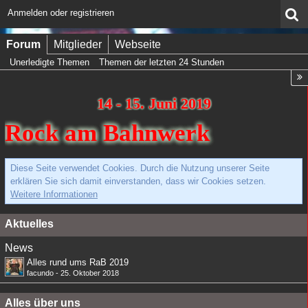
Anmelden oder registrieren
Forum
Mitglieder
Webseite
Unerledigte Themen
Themen der letzten 24 Stunden
14 - 15. Juni 2019
Rock am Bahnwerk
Diese Seite verwendet Cookies. Durch die Nutzung unserer Seite
erklären Sie sich damit einverstanden, dass wir Cookies setzen.
Weitere Informationen
Aktuelles
News
Alles rund ums RaB 2019
facundo
-
25. Oktober 2018
Alles über uns